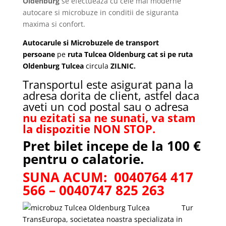
Oldenburg
se efectueaza cu cele mai moderne
autocare si microbuze in conditii de siguranta
maxima si confort.
Autocarule si Microbuzele de transport
persoane
pe
ruta
Tulcea Oldenburg cat si pe ruta
Oldenburg Tulcea
circula
ZILNIC.
Transportul este asigurat pana la
adresa dorita de client, astfel daca
aveti un cod postal sau o adresa
nu ezitati sa ne sunati, va stam
la dispozitie NON STOP.
Pret bilet incepe de la 100 €
pentru o calatorie.
SUNA ACUM: 0040764 417
566 – 0040747 825 263
Tur
TransEuropa, societatea noastra specializata in