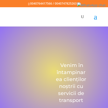
0040764417566 / 0040747825263
Venim în
întampinar
ea clienților
noștrii cu
servicii de
transport