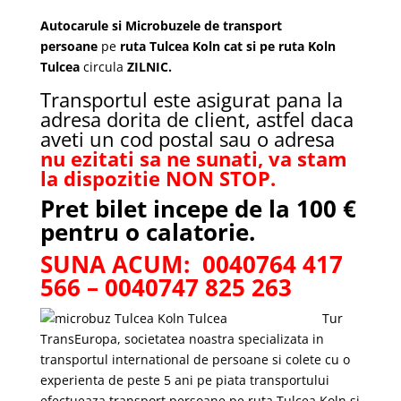
Autocarule si Microbuzele de transport
persoane
pe
ruta
Tulcea Koln cat si pe ruta Koln
Tulcea
circula
ZILNIC.
Transportul este asigurat pana la
adresa dorita de client, astfel daca
aveti un cod postal sau o adresa
nu ezitati sa ne sunati, va stam
la dispozitie NON STOP.
Pret bilet incepe de la 100 €
pentru o calatorie.
SUNA ACUM: 0040764 417
566 – 0040747 825 263
Tur
TransEuropa, societatea noastra specializata in
transportul international de persoane si colete cu o
experienta de peste 5 ani pe piata transportului
efectueaza transport persoane pe ruta Tulcea Koln si