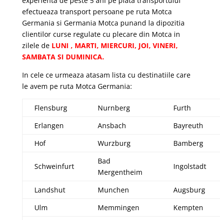
experienta de peste 5 ani pe piata transportului
efectueaza transport persoane pe ruta Motca
Germania si Germania Motca punand la dipozitia
clientilor curse regulate cu plecare din Motca in
zilele de
LUNI , MARTI, MIERCURI, JOI, VINERI,
SAMBATA SI DUMINICA.
In cele ce urmeaza atasam lista cu destinatiile care
le avem pe ruta Motca Germania:
Flensburg
Nurnberg
Furth
Erlangen
Ansbach
Bayreuth
Hof
Wurzburg
Bamberg
Bad
Schweinfurt
Ingolstadt
Mergentheim
Landshut
Munchen
Augsburg
Ulm
Memmingen
Kempten