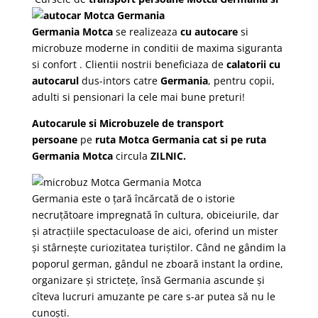
Germania Motca
se realizeaza
cu autocare
si
microbuze moderne in conditii de maxima siguranta
si confort . Clientii nostrii beneficiaza de
calatorii cu
autocarul
dus-intors catre
Germania
, pentru copii,
adulti si pensionari la cele mai bune preturi!
Autocarule si Microbuzele de transport
persoane
pe
ruta
Motca Germania cat si pe ruta
Germania Motca
circula
ZILNIC.
Germania este o țară încărcată de o istorie
necruțătoare impregnată în cultura, obiceiurile, dar
și atracțiile spectaculoase de aici, oferind un mister
și stârnește curiozitatea turiștilor. Când ne gândim la
poporul german, gândul ne zboară instant la ordine,
organizare și strictețe, însă Germania ascunde și
cîteva lucruri amuzante pe care s-ar putea să nu le
cunoști.