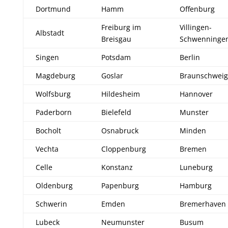
Dortmund
Hamm
Offenburg
Freiburg im
Villingen-
Albstadt
Breisgau
Schwenninge
Singen
Potsdam
Berlin
Magdeburg
Goslar
Braunschweig
Wolfsburg
Hildesheim
Hannover
Paderborn
Bielefeld
Munster
Bocholt
Osnabruck
Minden
Vechta
Cloppenburg
Bremen
Celle
Konstanz
Luneburg
Oldenburg
Papenburg
Hamburg
Schwerin
Emden
Bremerhaven
Lubeck
Neumunster
Busum