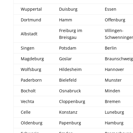
Wuppertal
Duisburg
Essen
Dortmund
Hamm
Offenburg
Freiburg im
Villingen-
Albstadt
Breisgau
Schwenninge
Singen
Potsdam
Berlin
Magdeburg
Goslar
Braunschweig
Wolfsburg
Hildesheim
Hannover
Paderborn
Bielefeld
Munster
Bocholt
Osnabruck
Minden
Vechta
Cloppenburg
Bremen
Celle
Konstanz
Luneburg
Oldenburg
Papenburg
Hamburg