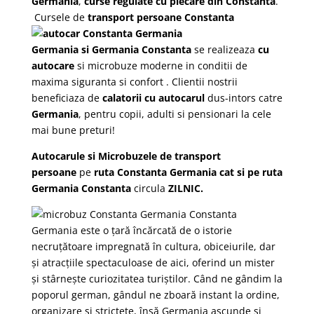
Germania
,
curse regulate cu plecare din Constanta
.
Cursele de
transport
persoane Constanta
Germania si Germania Constanta
se realizeaza
cu
autocare
si microbuze moderne in conditii de
maxima siguranta si confort . Clientii nostrii
beneficiaza de
calatorii cu autocarul
dus-intors catre
Germania
, pentru copii, adulti si pensionari la cele
mai bune preturi!
Autocarule si Microbuzele de transport
persoane
pe
ruta
Constanta Germania cat si pe ruta
Germania Constanta
circula
ZILNIC.
Germania este o țară încărcată de o istorie
necruțătoare impregnată în cultura, obiceiurile, dar
și atracțiile spectaculoase de aici, oferind un mister
și stârnește curiozitatea turiștilor. Când ne gândim la
poporul german, gândul ne zboară instant la ordine,
organizare și strictețe, însă Germania ascunde și