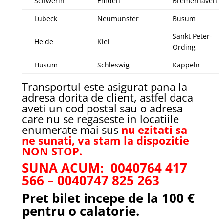
Schwerin
Emden
Bremerhaven
Lubeck
Neumunster
Busum
Sankt Peter-
Heide
Kiel
Ording
Husum
Schleswig
Kappeln
Transportul este asigurat pana la
adresa dorita de client, astfel daca
aveti un cod postal sau o adresa
care nu se regaseste in locatiile
enumerate mai sus
nu ezitati sa
ne sunati, va stam la dispozitie
NON STOP.
SUNA ACUM: 0040764 417
566 – 0040747 825 263
Pret bilet incepe de la 100 €
pentru o calatorie.