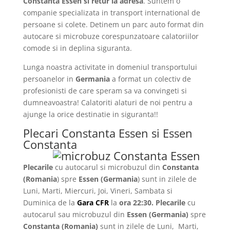
Constanta Essen si retur la adresa
. Suntem o
companie specializata in transport international de
persoane si colete. Detinem un parc auto format din
autocare si microbuze corespunzatoare calatoriilor
comode si in deplina siguranta.
Lunga noastra activitate in domeniul transportului
persoanelor in
Germania
a format un colectiv de
profesionisti de care speram sa va convingeti si
dumneavoastra! Calatoriti alaturi de noi pentru a
ajunge la orice destinatie in siguranta!!
Plecari Constanta Essen si Essen
Constanta
Plecarile
cu autocarul si microbuzul din
Constanta
(Romania
) spre
Essen
(Germania
) sunt in zilele de
Luni, Marti, Miercuri, Joi, Vineri, Sambata si
Duminica de la
Gara CFR
la
ora 22:30.
Plecarile
cu
autocarul sau microbuzul din
Essen
(Germania)
spre
Constanta
(Romania)
sunt in zilele de Luni, Marti,