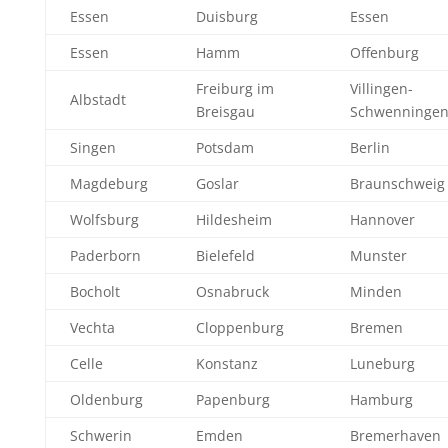
Essen
Duisburg
Essen
Essen
Hamm
Offenburg
Freiburg im
Villingen-
Albstadt
Breisgau
Schwenninge
Singen
Potsdam
Berlin
Magdeburg
Goslar
Braunschweig
Wolfsburg
Hildesheim
Hannover
Paderborn
Bielefeld
Munster
Bocholt
Osnabruck
Minden
Vechta
Cloppenburg
Bremen
Celle
Konstanz
Luneburg
Oldenburg
Papenburg
Hamburg
Schwerin
Emden
Bremerhaven