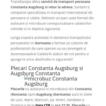
TransEuropa ofera
servicii de transport persoane
Constanta Augsburg si retur la adresa
. Suntem o
companie specializata in transport international de
persoane si colete. Detinem un parc auto format din
autocare si microbuze corespunzatoare calatoriilor
comode si in deplina siguranta.
Lunga noastra activitate in domeniul transportului
persoanelor in
Germania
a format un colectiv de
profesionisti de care speram sa va convingeti si
dumneavoastra! Calatoriti alaturi de noi pentru a
ajunge la orice destinatie in siguranta!!
Plecari Constanta Augsburg si
Augsburg Constanta
Plecarile
cu autocarul si microbuzul din
Constanta
(Romania
) spre
Augsburg
(Germania
) sunt in zilele
de Luni, Marti, Miercuri, Joi, Vineri, Sambata si
Duminica de la
Gara CFR
la
ora 22:30.
Plecarile
cu