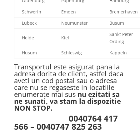
Oldenburg
Papenburg
Hamburg
Schwerin
Emden
Bremerhaven
Lubeck
Neumunster
Busum
Sankt Peter-
Heide
Kiel
Ording
Husum
Schleswig
Kappeln
Transportul este asigurat pana la
adresa dorita de client, astfel daca
aveti un cod postal sau o adresa
care nu se regaseste in locatiile
enumerate mai sus
nu ezitati sa
ne sunati, va stam la dispozitie
NON STOP.
0040764 417
566 – 0040747 825 263