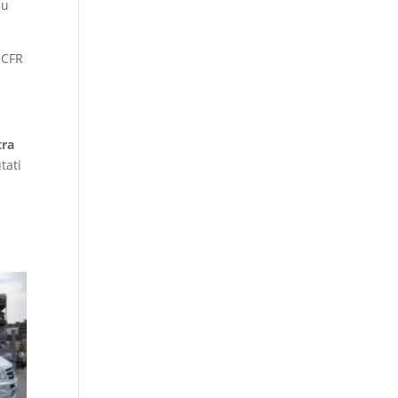
nu
 CFR
tra
tati