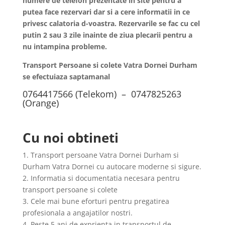
numere de telefon prezentate in site pentru a
putea face rezervari dar si a cere informatii in ce
privesc calatoria d-voastra. Rezervarile se fac cu cel
putin 2 sau 3 zile inainte de ziua plecarii pentru a
nu intampina probleme.
Transport Persoane si colete Vatra Dornei Durham
se efectuiaza saptamanal
0764417566 (Telekom) – 0747825263
(Orange)
Cu noi obtineti
1. Transport persoane Vatra Dornei Durham si
Durham Vatra Dornei cu autocare moderne si sigure.
2. Informatia si documentatia necesara pentru
transport persoane si colete
3. Cele mai bune eforturi pentru pregatirea
profesionala a angajatilor nostri.
4. Peste 5 ani de exprienta in transportul de