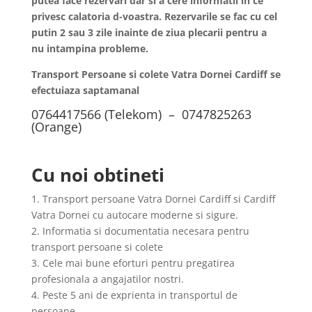
putea face rezervari dar si a cere informatii in ce
privesc calatoria d-voastra. Rezervarile se fac cu cel
putin 2 sau 3 zile inainte de ziua plecarii pentru a
nu intampina probleme.
Transport Persoane si colete Vatra Dornei Cardiff se
efectuiaza saptamanal
0764417566 (Telekom) – 0747825263
(Orange)
Cu noi obtineti
1. Transport persoane Vatra Dornei Cardiff si Cardiff
Vatra Dornei cu autocare moderne si sigure.
2. Informatia si documentatia necesara pentru
transport persoane si colete
3. Cele mai bune eforturi pentru pregatirea
profesionala a angajatilor nostri.
4. Peste 5 ani de exprienta in transportul de
persoane