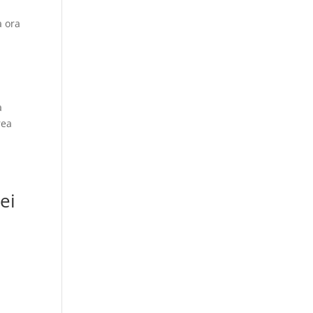
a ora
a
rea