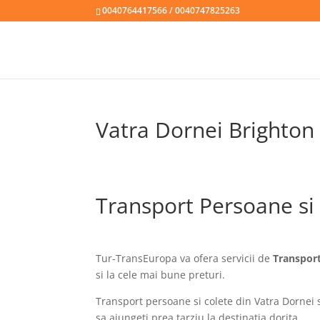
0040764417566 / 0040747825263
Vatra Dornei Brighton
Transport Persoane si
Tur-TransEuropa va ofera servicii de
Transport
si la cele mai bune preturi.
Transport persoane si colete din Vatra Dornei s
sa ajungeti prea tarziu la destinatia dorita.