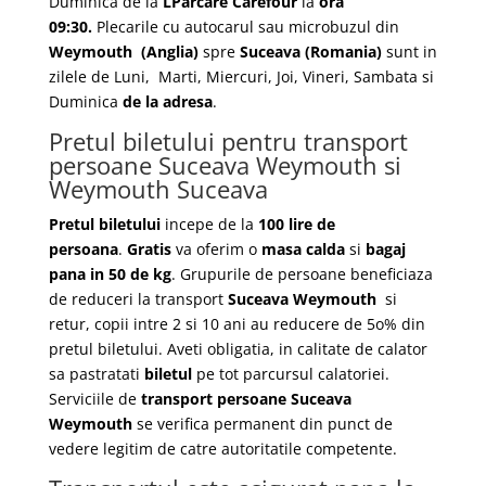
Duminica de la
LParcare Carefour
la
ora
09:30.
Plecarile
cu autocarul sau microbuzul din
Weymouth
(Anglia)
spre
Suceava
(Romania)
sunt in
zilele de Luni, Marti, Miercuri, Joi, Vineri, Sambata si
Duminica
de la adresa
.
Pretul biletului pentru transport
persoane Suceava Weymouth si
Weymouth Suceava
Pretul biletului
incepe de la
100 lire de
persoana
.
Gratis
va oferim o
masa calda
si
bagaj
pana in 50 de kg
. Grupurile de persoane beneficiaza
de reduceri la transport
Suceava Weymouth
si
retur, copii intre 2 si 10 ani au reducere de 5o% din
pretul biletului. Aveti obligatia, in calitate de calator
sa pastratati
biletul
pe tot parcursul calatoriei.
Serviciile de
transport persoane Suceava
Weymouth
se verifica permanent din punct de
vedere legitim de catre autoritatile competente.