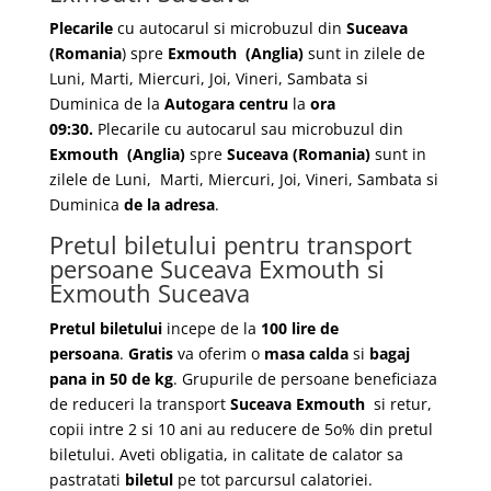
Plecarile
cu autocarul si microbuzul din
Suceava
(Romania
) spre
Exmouth
(Anglia)
sunt in zilele de
Luni, Marti, Miercuri, Joi, Vineri, Sambata si
Duminica de la
Autogara centru
la
ora
09:30.
Plecarile
cu autocarul sau microbuzul din
Exmouth
(Anglia)
spre
Suceava
(Romania)
sunt in
zilele de Luni, Marti, Miercuri, Joi, Vineri, Sambata si
Duminica
de la adresa
.
Pretul biletului pentru transport
persoane Suceava Exmouth si
Exmouth Suceava
Pretul biletului
incepe de la
100 lire de
persoana
.
Gratis
va oferim o
masa calda
si
bagaj
pana in 50 de kg
. Grupurile de persoane beneficiaza
de reduceri la transport
Suceava Exmouth
si retur,
copii intre 2 si 10 ani au reducere de 5o% din pretul
biletului. Aveti obligatia, in calitate de calator sa
pastratati
biletul
pe tot parcursul calatoriei.