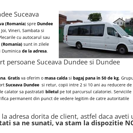
ndee Suceava
va (Romania
) spre
Dundee
 Joi, Vineri, Sambata si
lecarile
cu autocarul sau
a
(Romania)
sunt in zilele
 si Duminica
de la adresa
.
port persoane Suceava Dundee si Dundee
ana
.
Gratis
va oferim o
masa calda
si
bagaj pana in 50 de kg
. Grupu
ort
Suceava Dundee
si retur, copii intre 2 si 10 ani au reducere d
 de calator sa pastratati
biletul
pe tot parcursul calatoriei. Serviciile
rifica permanent din punct de vedere legitim de catre autoritatile
la adresa dorita de client, astfel daca aveti
tati sa ne sunati, va stam la dispozitie 