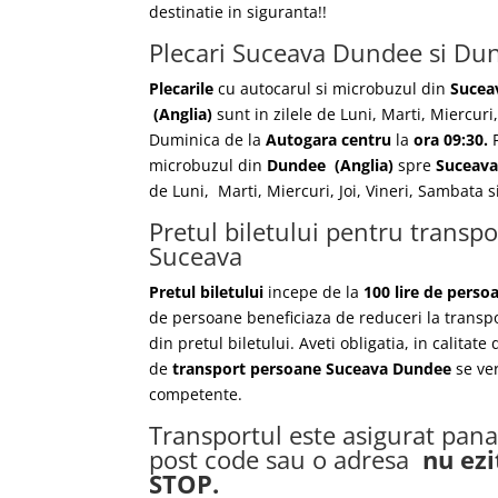
destinatie in siguranta!!
Plecari Suceava Dundee si Du
Plecarile
cu autocarul si microbuzul din
Sucea
(Anglia)
sunt in zilele de Luni, Marti, Miercuri,
Duminica de la
Autogara centru
la
ora 09:30.
P
microbuzul din
Dundee
(Anglia)
spre
Suceav
de Luni, Marti, Miercuri, Joi, Vineri, Sambata
Pretul biletului pentru trans
Suceava
Pretul biletului
incepe de la
100 lire de perso
de persoane beneficiaza de reduceri la transp
din pretul biletului. Aveti obligatia, in calitate
de
transport persoane Suceava Dundee
se ve
competente.
Transportul este asigurat pana 
post code sau o adresa
nu ezi
STOP.