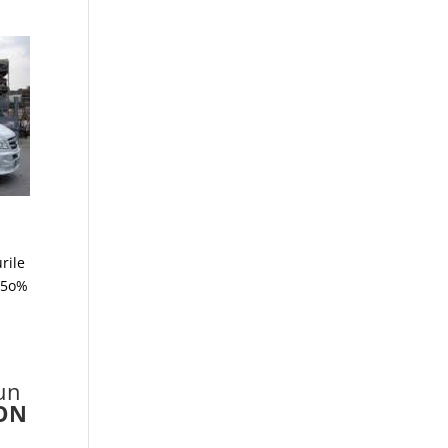
rile
e 5o%
 un
NON