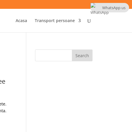
WhatsApp us
Acasa
Transport persoane
ee
ete.
nta.