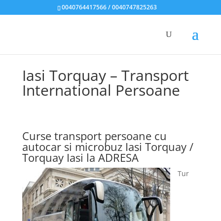
0040764417566 / 0040747825263
Iasi Torquay – Transport
International Persoane
Curse transport persoane cu
autocar si microbuz Iasi Torquay /
Torquay Iasi la ADRESA
Tur