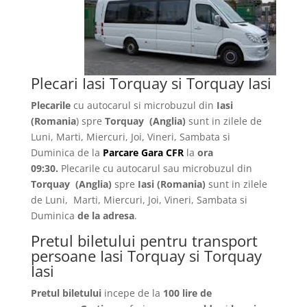
Plecari Iasi Torquay si Torquay Iasi
Plecarile
cu autocarul si microbuzul din
Iasi
(Romania
) spre
Torquay
(Anglia)
sunt in zilele de
Luni, Marti, Miercuri, Joi, Vineri, Sambata si
Duminica de la
Parcare Gara CFR
la
ora
09:30.
Plecarile
cu autocarul sau microbuzul din
Torquay
(Anglia)
spre
Iasi
(Romania)
sunt in zilele
de Luni, Marti, Miercuri, Joi, Vineri, Sambata si
Duminica
de la adresa
.
Pretul biletului pentru transport
persoane Iasi Torquay si Torquay
Iasi
Pretul biletului
incepe de la
100 lire de