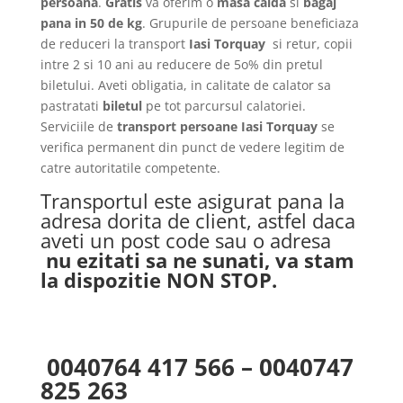
persoana
.
Gratis
va oferim o
masa calda
si
bagaj
pana in 50 de kg
. Grupurile de persoane beneficiaza
de reduceri la transport
Iasi Torquay
si retur, copii
intre 2 si 10 ani au reducere de 5o% din pretul
biletului. Aveti obligatia, in calitate de calator sa
pastratati
biletul
pe tot parcursul calatoriei.
Serviciile de
transport persoane Iasi Torquay
se
verifica permanent din punct de vedere legitim de
catre autoritatile competente.
Transportul este asigurat pana la
adresa dorita de client, astfel daca
aveti un post code sau o adresa
nu ezitati sa ne sunati, va stam
la dispozitie NON STOP.
0040764 417 566 – 0040747
825 263