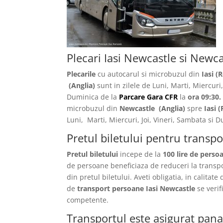
Plecari Iasi Newcastle si Newca
Plecarile
cu autocarul si microbuzul din
Iasi (
(Anglia)
sunt in zilele de Luni, Marti, Miercuri,
Duminica de la
Parcare Gara CFR
la
ora 09:30.
microbuzul din
Newcastle
(Anglia)
spre
Iasi
(
Luni, Marti, Miercuri, Joi, Vineri, Sambata si
Pretul biletului pentru transpo
Pretul biletului
incepe de la
100 lire de perso
de persoane beneficiaza de reduceri la transp
din pretul biletului. Aveti obligatia, in calitate
de
transport persoane Iasi Newcastle
se veri
competente.
Transportul este asigurat pana 