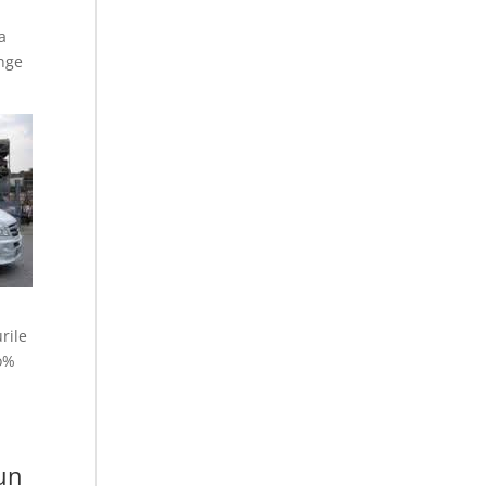
a
unge
rile
5o%
 un