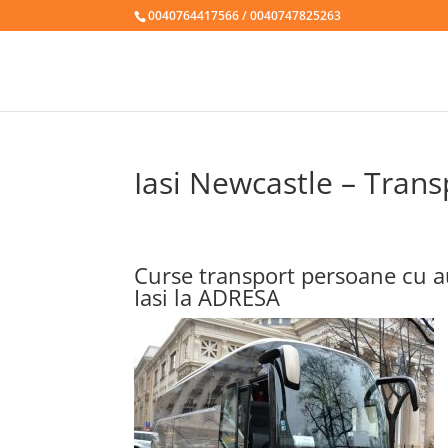
0040764417566 / 0040747825263
Iasi Newcastle – Trans
Curse transport persoane cu a
Iasi la ADRESA