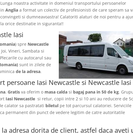
Lunga noastra activitate in domeniul transportului persoanelor
in
Anglia
a format un colectiv de profesionisti de care speram sa v
convingeti si dumneavoastra! Calatoriti alaturi de noi pentru a aj
la orice destinatie in siguranta!!
stle Iasi
Romania
) spre
Newcastle
 Joi, Vineri, Sambata si
Plecarile
cu autocarul sau
Romania)
sunt in zilele de
 Duminica
de la adresa
.
rt persoane Iasi Newcastle si Newcastle Iasi
ana
.
Gratis
va oferim o
masa calda
si
bagaj pana in 50 de kg
. Grupu
ort
Iasi Newcastle
si retur, copii intre 2 si 10 ani au reducere de 
 de calator sa pastratati
biletul
pe tot parcursul calatoriei. Serviciile
fica permanent din punct de vedere legitim de catre autoritatile
la adresa dorita de client, astfel daca aveti