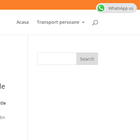
WhatsApp us
Acasa
Transport persoane
le
tle
din