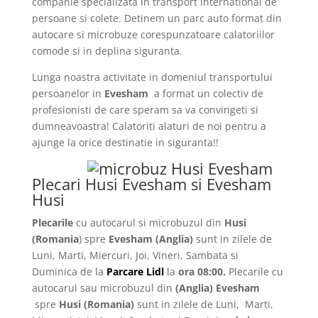
companie specializata in transport international de
persoane si colete. Detinem un parc auto format din
autocare si microbuze corespunzatoare calatoriilor
comode si in deplina siguranta.
Lunga noastra activitate in domeniul transportului
persoanelor in
Evesham
a format un colectiv de
profesionisti de care speram sa va convingeti si
dumneavoastra! Calatoriti alaturi de noi pentru a
ajunge la orice destinatie in siguranta!!
Plecari Husi Evesham si Evesham
Husi
Plecarile
cu autocarul si microbuzul din
Husi
(Romania
) spre
Evesham (Anglia)
sunt in zilele de
Luni, Marti, Miercuri, Joi, Vineri, Sambata si
Duminica de la
Parcare Lidl
la
ora 08:00.
Plecarile
cu
autocarul sau microbuzul din
(Anglia)
Evesham
spre
Husi
(Romania)
sunt in zilele de Luni, Marti,