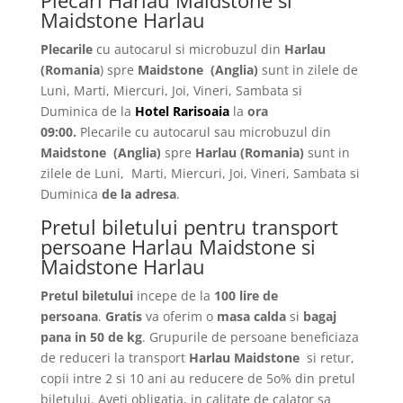
Plecari Harlau Maidstone si
Maidstone Harlau
Plecarile
cu autocarul si microbuzul din
Harlau
(Romania
) spre
Maidstone
(Anglia)
sunt in zilele de
Luni, Marti, Miercuri, Joi, Vineri, Sambata si
Duminica de la
Hotel Rarisoaia
la
ora
09:00.
Plecarile
cu autocarul sau microbuzul din
Maidstone
(Anglia)
spre
Harlau
(Romania)
sunt in
zilele de Luni, Marti, Miercuri, Joi, Vineri, Sambata si
Duminica
de la adresa
.
Pretul biletului pentru transport
persoane Harlau Maidstone si
Maidstone Harlau
Pretul biletului
incepe de la
100 lire de
persoana
.
Gratis
va oferim o
masa calda
si
bagaj
pana in 50 de kg
. Grupurile de persoane beneficiaza
de reduceri la transport
Harlau Maidstone
si retur,
copii intre 2 si 10 ani au reducere de 5o% din pretul
biletului. Aveti obligatia, in calitate de calator sa