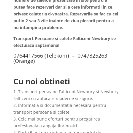
numere de telefon prezentate in site pentru a
putea face rezervari dar si a cere informatii in ce
privesc calatoria d-voastra. Rezervarile se fac cu cel
putin 2 sau 3 zile inainte de ziua plecarii pentru a
nu intampina probleme.
Transport Persoane si colete Falticeni Newbury se
efectuiaza saptamanal
0764417566 (Telekom) – 0747825263
(Orange)
Cu noi obtineti
1. Transport persoane Falticeni Newbury si Newbury
Falticeni cu autocare moderne si sigure.
2. Informatia si documentatia necesara pentru
transport persoane si colete
3. Cele mai bune eforturi pentru pregatirea
profesionala a angajatilor nostri.
4. Peste 5 ani de exprienta in transportul de