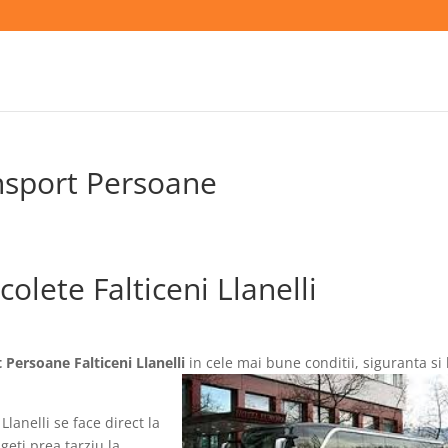
ansport Persoane
olete Falticeni Llanelli
 Persoane Falticeni Llanelli
in cele mai bune conditii, siguranta si 
Llanelli se face direct la
geti prea tarziu la