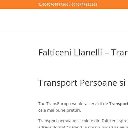
0040764417566 / 0040747825263
Falticeni Llanelli – Tr
Transport Persoane si c
Tur-TransEuropa va ofera servicii de
Transport
cele mai bune preturi.
Transport persoane si colete din Falticeni spre 
adresa dorita! Apeland la noi nu riscati sa ajun