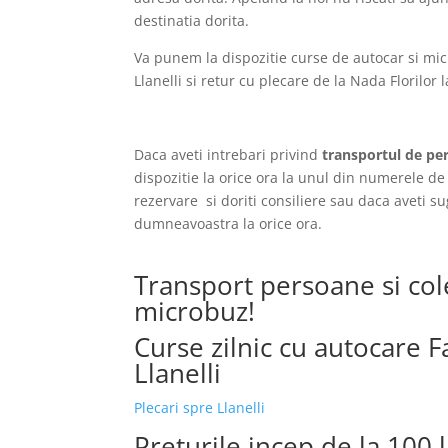
destinatia dorita.
Va punem la dispozitie curse de autocar si mi
Llanelli si retur cu plecare de la Nada Florilor 
Daca aveti intrebari privind
transportul de pers
dispozitie la orice ora la unul din numerele de 
rezervare si doriti consiliere sau daca aveti s
dumneavoastra la orice ora.
Transport persoane si cole
microbuz!
Curse zilnic cu autocare Fa
Llanelli
Plecari spre Llanelli
Preturile incep de la 100 