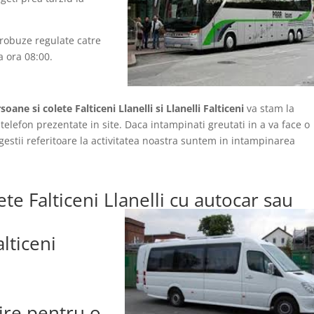
crobuze regulate catre
la ora 08:00.
oane si colete Falticeni Llanelli si Llanelli Falticeni
va stam la
telefon prezentate in site. Daca intampinati greutati in a va face o
ugestii referitoare la activitatea noastra suntem in intampinarea
te Falticeni Llanelli cu autocar sau
lticeni
lire pentru o