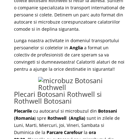
colete Botosani Rothwell si retur la adresa
.
Suntem
o companie specializata in transport international de
persoane si colete. Detinem un parc auto format din
autocare si microbuze corespunzatoare calatoriilor
comode si in deplina siguranta.
Lunga noastra activitate in domeniul transportului
persoanelor si coletelor in
Anglia
a format un
colectiv de profesionisti de care speram sa va
convingeti si dumneavoastra! Calatoriti alaturi de noi
pentru a ajunge la orice destinatie in siguranta!!
Plecari Botosani Rothwell si
Rothwell Botosani
Plecarile
cu autocarul si microbuzul din
Botosani
(Romania
) spre
Rothwell
(Anglia)
sunt in zilele de
Luni, Marti, Miercuri, Joi, Vineri, Sambata si
Duminica de la
Parcare Carefour
la
ora