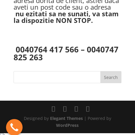
adresa dorita de client, astfel daca
aveti un post code sau o adresa
nu ezitati sa ne sunati, va stam
la dispozitie NON STOP.
0040764 417 566 – 0040747
825 263
Designed by
Elegant Themes
| Powered by
WordPress