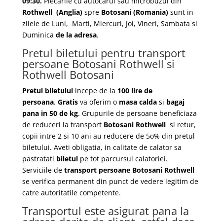
09:30.
Plecarile
cu autocarul sau microbuzul din
Rothwell
(Anglia)
spre
Botosani
(Romania)
sunt in
zilele de Luni, Marti, Miercuri, Joi, Vineri, Sambata si
Duminica
de la adresa
.
Pretul biletului pentru transport
persoane Botosani Rothwell si
Rothwell Botosani
Pretul biletului
incepe de la
100 lire de
persoana
.
Gratis
va oferim o
masa calda
si
bagaj
pana in 50 de kg
. Grupurile de persoane beneficiaza
de reduceri la transport
Botosani Rothwell
si retur,
copii intre 2 si 10 ani au reducere de 5o% din pretul
biletului. Aveti obligatia, in calitate de calator sa
pastratati
biletul
pe tot parcursul calatoriei.
Serviciile de
transport persoane Botosani Rothwell
se verifica permanent din punct de vedere legitim de
catre autoritatile competente.
Transportul este asigurat pana la