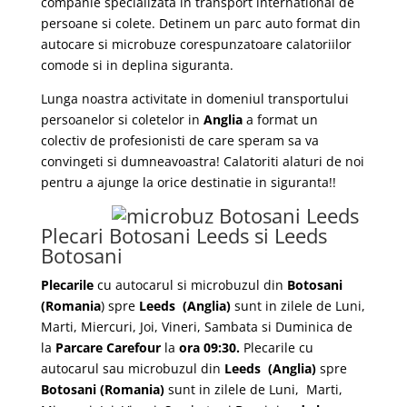
companie specializata in transport international de
persoane si colete. Detinem un parc auto format din
autocare si microbuze corespunzatoare calatoriilor
comode si in deplina siguranta.
Lunga noastra activitate in domeniul transportului
persoanelor si coletelor in
Anglia
a format un
colectiv de profesionisti de care speram sa va
convingeti si dumneavoastra! Calatoriti alaturi de noi
pentru a ajunge la orice destinatie in siguranta!!
Plecari Botosani Leeds si Leeds
Botosani
Plecarile
cu autocarul si microbuzul din
Botosani
(Romania
) spre
Leeds
(Anglia)
sunt in zilele de Luni,
Marti, Miercuri, Joi, Vineri, Sambata si Duminica de
la
Parcare Carefour
la
ora 09:30.
Plecarile
cu
autocarul sau microbuzul din
Leeds
(Anglia)
spre
Botosani
(Romania)
sunt in zilele de Luni, Marti,