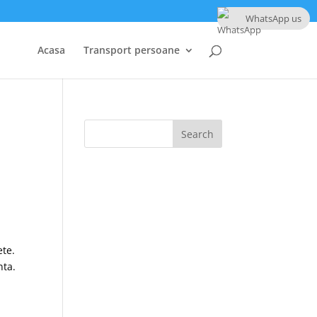
WhatsApp us
Acasa
Transport persoane
l
ete.
nta.