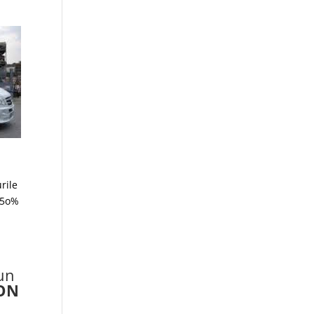
rile
e 5o%
 un
NON