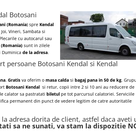
dal Botosani
ani (Romania
) spre
Kendal
 Joi, Vineri, Sambata si
Plecarile
cu autocarul sau
i
(Romania)
sunt in zilele
 si Duminica
de la adresa
.
ort persoane Botosani Kendal si Kendal
ana
.
Gratis
va oferim o
masa calda
si
bagaj pana in 50 de kg
. Grupu
ort
Botosani Kendal
si retur, copii intre 2 si 10 ani au reducere d
 de calator sa pastratati
biletul
pe tot parcursul calatoriei. Serviciile
rifica permanent din punct de vedere legitim de catre autoritatile
la adresa dorita de client, astfel daca aveti
tati sa ne sunati, va stam la dispozitie 