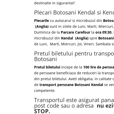
destinatie in siguranta!!
Plecari Botosani Kendal si Ken
Plecarile
cu autocarul si microbuzul din
Botos
(Anglia)
sunt in zilele de Luni, Marti, Miercuri,
Duminica de la
Parcare Carefour
la
ora 09:30.
microbuzul din
Kendal
(Anglia)
spre
Botosan
de Luni, Marti, Miercuri, Joi, Vineri, Sambata
Pretul biletului pentru transp
Botosani
Pretul biletului
incepe de la
100 lire de perso
de persoane beneficiaza de reduceri la transp
din pretul biletului. Aveti obligatia, in calitate
de
transport persoane Botosani Kendal
se ve
competente.
Transportul este asigurat pana 
post code sau o adresa
nu ezi
STOP.