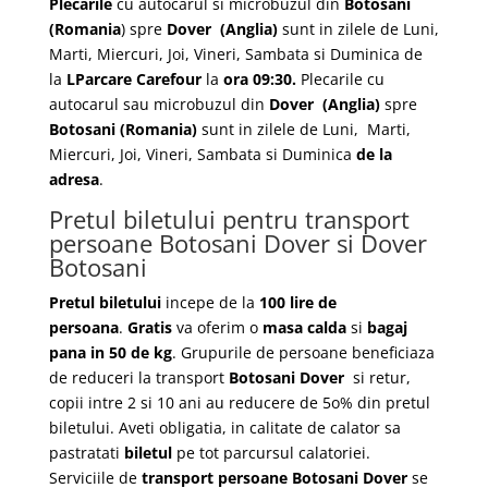
Plecarile
cu autocarul si microbuzul din
Botosani
(Romania
) spre
Dover
(Anglia)
sunt in zilele de Luni,
Marti, Miercuri, Joi, Vineri, Sambata si Duminica de
la
LParcare Carefour
la
ora 09:30.
Plecarile
cu
autocarul sau microbuzul din
Dover
(Anglia)
spre
Botosani
(Romania)
sunt in zilele de Luni, Marti,
Miercuri, Joi, Vineri, Sambata si Duminica
de la
adresa
.
Pretul biletului pentru transport
persoane Botosani Dover si Dover
Botosani
Pretul biletului
incepe de la
100 lire de
persoana
.
Gratis
va oferim o
masa calda
si
bagaj
pana in 50 de kg
. Grupurile de persoane beneficiaza
de reduceri la transport
Botosani Dover
si retur,
copii intre 2 si 10 ani au reducere de 5o% din pretul
biletului. Aveti obligatia, in calitate de calator sa
pastratati
biletul
pe tot parcursul calatoriei.
Serviciile de
transport persoane Botosani Dover
se