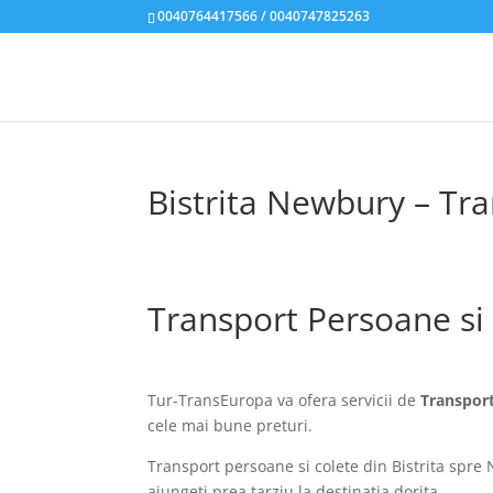
0040764417566 / 0040747825263
Bistrita Newbury – Tr
Transport Persoane si 
Tur-TransEuropa va ofera servicii de
Transpor
cele mai bune preturi.
Transport persoane si colete din Bistrita spre 
ajungeti prea tarziu la destinatia dorita.