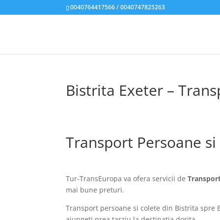
0040764417566 / 0040747825263
Bistrita Exeter – Tran
Transport Persoane si 
Tur-TransEuropa va ofera servicii de
Transport
mai bune preturi.
Transport persoane si colete din Bistrita spre E
ajungeti prea tarziu la destinatia dorita.