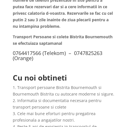
numere de telefon prezentate in site pentru a
putea face rezervari dar si a cere informatii in ce
privesc calatoria d-voastra. Rezervarile se fac cu cel
putin 2 sau 3 zile inainte de ziua plecarii pentru a
nu intampina probleme.
Transport Persoane si colete Bistrita Bournemouth
se efectuiaza saptamanal
0764417566 (Telekom) – 0747825263
(Orange)
Cu noi obtineti
1. Transport persoane Bistrita Bournemouth si
Bournemouth Bistrita cu autocare moderne si sigure.
2. Informatia si documentatia necesara pentru
transport persoane si colete
3. Cele mai bune eforturi pentru pregatirea
profesionala a angajatilor nostri.
4. Peste 5 ani de exprienta in transportul de