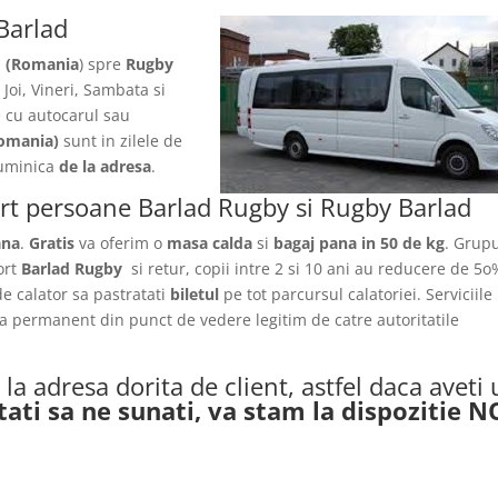
Barlad
d (Romania
) spre
Rugby
 Joi, Vineri, Sambata si
e
cu autocarul sau
omania)
sunt in zilele de
 Duminica
de la adresa
.
ort persoane Barlad Rugby si Rugby Barlad
ana
.
Gratis
va oferim o
masa calda
si
bagaj pana in 50 de kg
. Grupu
ort
Barlad Rugby
si retur, copii intre 2 si 10 ani au reducere de 5o
 de calator sa pastratati
biletul
pe tot parcursul calatoriei. Serviciile
ica permanent din punct de vedere legitim de catre autoritatile
la adresa dorita de client, astfel daca aveti
tati sa ne sunati, va stam la dispozitie 