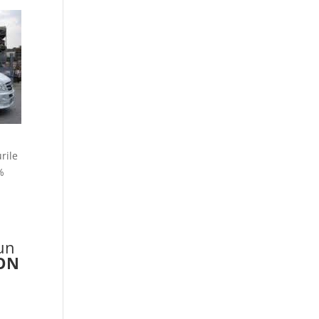
rile
%
 un
NON