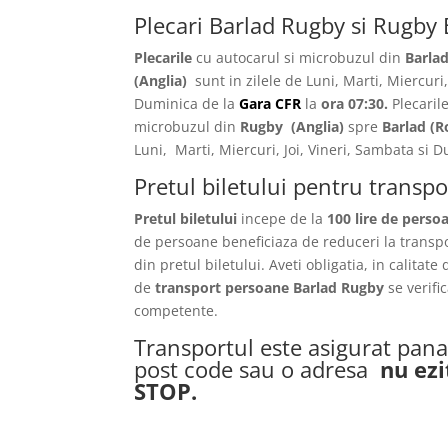
Plecari Barlad Rugby si Rugby 
Plecarile
cu autocarul si microbuzul din
Barla
(Anglia)
sunt in zilele de Luni, Marti, Miercuri,
Duminica de la
Gara CFR
la
ora 07:30.
Plecaril
microbuzul din
Rugby
(Anglia)
spre
Barlad
(R
Luni, Marti, Miercuri, Joi, Vineri, Sambata si
Pretul biletului pentru transp
Pretul biletului
incepe de la
100 lire de perso
de persoane beneficiaza de reduceri la transp
din pretul biletului. Aveti obligatia, in calitate
de
transport persoane Barlad Rugby
se verif
competente.
Transportul este asigurat pana 
post code sau o adresa
nu ezi
STOP.