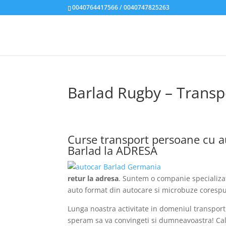
0040764417566 / 0040747825263
Barlad Rugby – Transp
Curse transport persoane cu a
Barlad la ADRESA
retur la adresa
. Suntem o companie specializat
auto format din autocare si microbuze corespun
Lunga noastra activitate in domeniul transpor
speram sa va convingeti si dumneavoastra! Calat