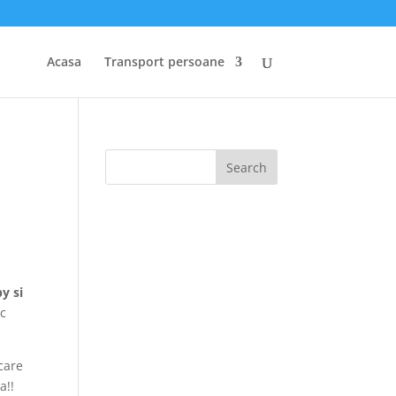
Acasa
Transport persoane
y si
rc
care
a!!