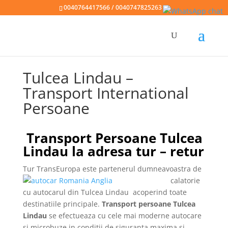
0040764417566 / 0040747825263
Tulcea Lindau –
Transport International
Persoane
Transport Persoane Tulcea
Lindau la adresa tur – retur
Tur TransEuropa
este partenerul dumneavoastra de
calatorie
cu autocarul din Tulcea Lindau
acoperind toate
destinatiile principale.
Transport persoane Tulcea
Lindau
se efectueaza cu cele mai moderne autocare
si microbuze in conditii de siguranta maxima si