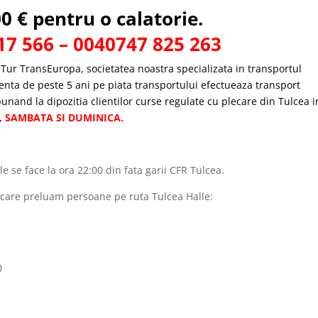
00 € pentru o calatorie.
 566 – 0040747 825 263
Tur TransEuropa, societatea noastra specializata in transportul
ienta de peste 5 ani pe piata transportului efectueaza transport
unand la dipozitia clientilor curse regulate cu plecare din Tulcea i
RI, SAMBATA SI DUMINICA.
e se face la ora 22:00 din fata garii CFR Tulcea.
n care preluam persoane pe ruta Tulcea Halle:
0