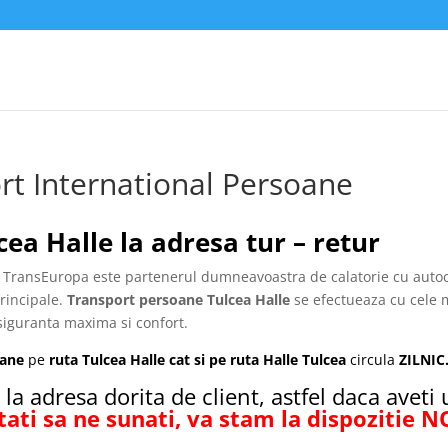
rt International Persoane
ea Halle la adresa tur – retur
 TransEuropa
este partenerul dumneavoastra de calatorie cu auto
principale.
Transport persoane Tulcea Halle
se efectueaza cu cele 
siguranta maxima si confort.
oane
pe
ruta
Tulcea Halle cat si pe ruta Halle Tulcea
circula
ZILNIC
la adresa dorita de client, astfel daca aveti
tati sa ne sunati, va stam la dispozitie 