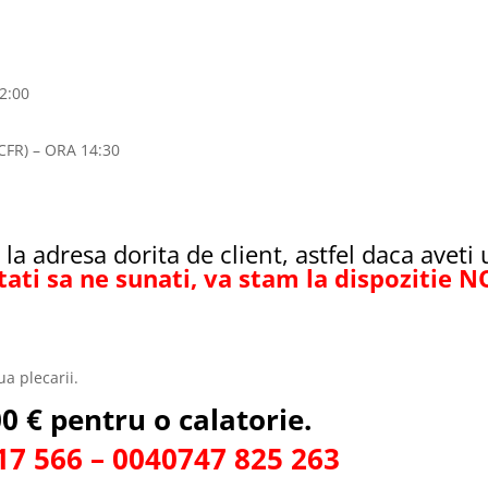
2:00
FR) – ORA 14:30
la adresa dorita de client, astfel daca aveti
tati sa ne sunati, va stam la dispozitie 
ua plecarii.
00 € pentru o calatorie.
 566 – 0040747 825 263