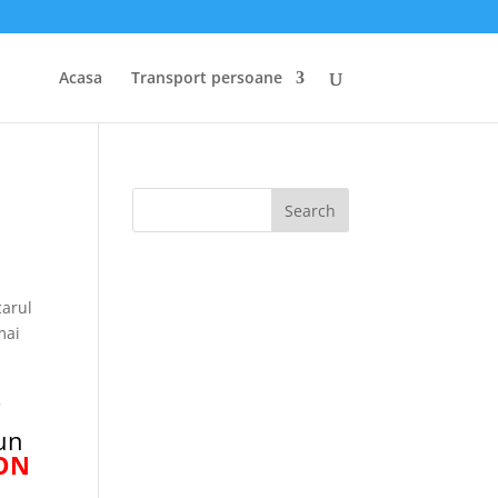
Acasa
Transport persoane
carul
mai
.
 un
NON