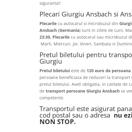
siguranta!!
Plecari Giurgiu Ansbach si An
Plecarile
cu autocarul si microbuzul din
Giurgi
Ansbach
(Germania
) sunt in zilele de Luni, M
23:30.
Plecarile
cu autocarul sau microbuzul d
Marti, Miercuri, Joi, Vineri, Sambata si Dumin
Pretul biletului pentru trans
Giurgiu
Pretul biletului
este de
120 euro de persoana
persoane beneficiaza de reduceri la transport
pretul biletului. Aveti obligatia, in calitate de 
de
transport persoane Giurgiu Ansbach
se ve
competente.
Transportul este asigurat pana 
cod postal sau o adresa
nu ez
NON STOP.