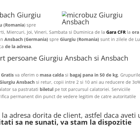
sbach Giurgiu
u (Romania
) spre
arti, Miercuri, Joi, Vineri, Sambata si Duminica de la
Gara CFR
la
ora
in
Ansbach
(Germania)
spre
Giurgiu
(Romania)
sunt in zilele de Lu
ica
de la adresa
.
port persoane Giurgiu Ansbach si Ansbach
.
Gratis
va oferim o
masa calda
si
bagaj pana in 50 de kg
. Grupuril
Giurgiu Ansbach
si retur, copii intre 2 si 10 ani au reducere de 3o
calator sa pastratati
biletul
pe tot parcursul calatoriei. Serviciile
rifica permanent din punct de vedere legitim de catre autoritatile
la adresa dorita de client, astfel daca aveti
itati sa ne sunati, va stam la dispozitie