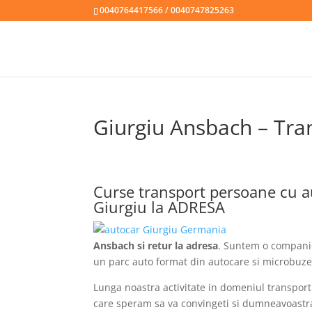
0040764417566 / 0040747825263
Giurgiu Ansbach – Tra
Curse transport persoane cu a
Giurgiu la ADRESA
Ansbach si retur la adresa
. Suntem o companie
un parc auto format din autocare si microbuze
Lunga noastra activitate in domeniul transpor
care speram sa va convingeti si dumneavoastra! 