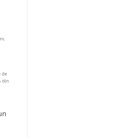
ni,
e de
% din
 un