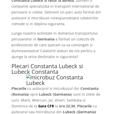
Constanta Lubeck si retur la adresa
. Suntem o
companie specializata in transport international de
persoane si colete. Detinem un parc auto format din
autocare si microbuze corespunzatoare calatoriilor
comode si in deplina siguranta.
Lunga noastra activitate in domeniul transportului
persoanelor in
Germania
a format un colectiv de
profesionisti de care speram sa va convingeti si
dumneavoastra! Calatoriti alaturi de noi pentru a
ajunge la orice destinatie in siguranta!!
Plecari Constanta Lubeck si
Lubeck Constanta
Plecarile
cu autocarul si microbuzul din
Constanta
(Romania
) spre
Lubeck
(Germania
) sunt in zilele de
Luni, Marti, Miercuri, Joi, Vineri, Sambata si
Duminica de la
Gara CFR
la
ora 22:30.
Plecarile
cu
autocarul sau microbuzul din
Lubeck
(Germania)