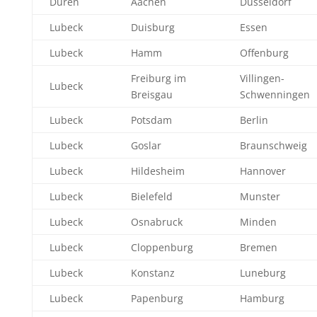
Duren
Aachen
Dusseldorf
Lubeck
Duisburg
Essen
Lubeck
Hamm
Offenburg
Freiburg im
Villingen-
Lubeck
Breisgau
Schwenningen
Lubeck
Potsdam
Berlin
Lubeck
Goslar
Braunschweig
Lubeck
Hildesheim
Hannover
Lubeck
Bielefeld
Munster
Lubeck
Osnabruck
Minden
Lubeck
Cloppenburg
Bremen
Lubeck
Konstanz
Luneburg
Lubeck
Papenburg
Hamburg