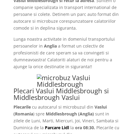
Vaslui Middlesbrough si retur la adresa
. Suntem o
companie specializata in transport international de
persoane si colete. Detinem un parc auto format din
autocare si microbuze corespunzatoare calatoriilor
comode si in deplina siguranta.
Lunga noastra activitate in domeniul transportului
persoanelor in
Anglia
a format un colectiv de
profesionisti de care speram sa va convingeti si
dumneavoastra! Calatoriti alaturi de noi pentru a
ajunge la orice destinatie in siguranta!!
Plecari Vaslui Middlesbrough si
Middlesbrough Vaslui
Plecarile
cu autocarul si microbuzul din
Vaslui
(Romania
) spre
Middlesbrough
(Anglia)
sunt in
zilele de Luni, Marti, Miercuri, Joi, Vineri, Sambata si
Duminica de la
Parcare Lidl
la
ora 08:30.
Plecarile
cu