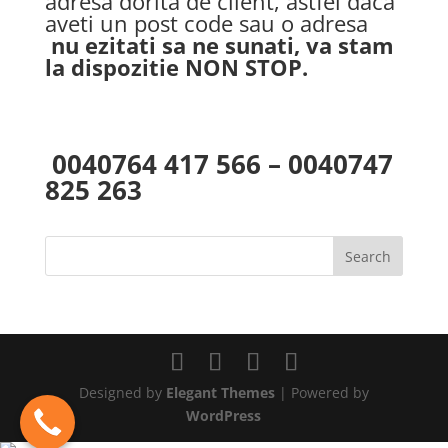
adresa dorita de client, astfel daca
aveti un post code sau o adresa
nu ezitati sa ne sunati, va stam
la dispozitie NON STOP.
0040764 417 566 – 0040747
825 263
Designed by
Elegant Themes
| Powered by
WordPress