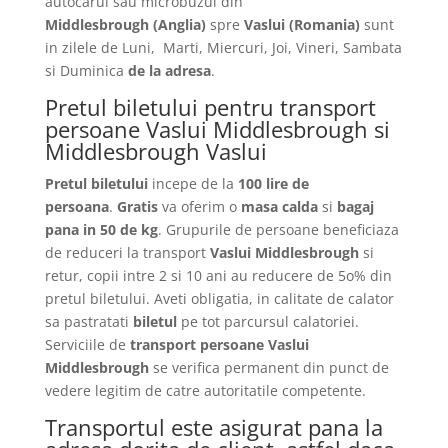
autocarul sau microbuzul din
Middlesbrough
(Anglia)
spre
Vaslui
(Romania)
sunt
in zilele de Luni, Marti, Miercuri, Joi, Vineri, Sambata
si Duminica
de la adresa
.
Pretul biletului pentru transport
persoane Vaslui Middlesbrough si
Middlesbrough Vaslui
Pretul biletului
incepe de la
100 lire de
persoana
.
Gratis
va oferim o
masa calda
si
bagaj
pana in 50 de kg
. Grupurile de persoane beneficiaza
de reduceri la transport
Vaslui Middlesbrough
si
retur, copii intre 2 si 10 ani au reducere de 5o% din
pretul biletului. Aveti obligatia, in calitate de calator
sa pastratati
biletul
pe tot parcursul calatoriei.
Serviciile de
transport persoane Vaslui
Middlesbrough
se verifica permanent din punct de
vedere legitim de catre autoritatile competente.
Transportul este asigurat pana la