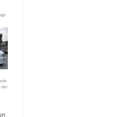
unge
rile
% din
 un