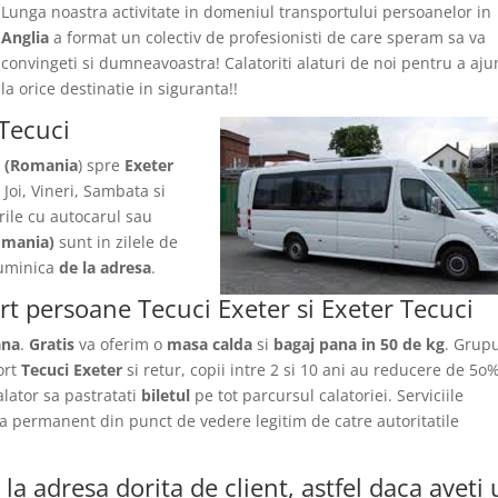
Lunga noastra activitate in domeniul transportului persoanelor in
Anglia
a format un colectiv de profesionisti de care speram sa va
convingeti si dumneavoastra! Calatoriti alaturi de noi pentru a aj
la orice destinatie in siguranta!!
 Tecuci
i (Romania
) spre
Exeter
 Joi, Vineri, Sambata si
rile
cu autocarul sau
omania)
sunt in zilele de
 Duminica
de la adresa
.
ort persoane Tecuci Exeter si Exeter Tecuci
ana
.
Gratis
va oferim o
masa calda
si
bagaj pana in 50 de kg
. Grupu
ort
Tecuci Exeter
si retur, copii intre 2 si 10 ani au reducere de 5o
calator sa pastratati
biletul
pe tot parcursul calatoriei. Serviciile
ica permanent din punct de vedere legitim de catre autoritatile
la adresa dorita de client, astfel daca aveti