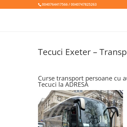
0040764417566 / 0040747825263
Tecuci Exeter – Transp
Curse transport persoane cu au
Tecuci la ADRESA