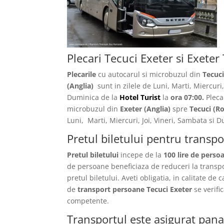
Plecari Tecuci Exeter si Exeter
Plecarile
cu autocarul si microbuzul din
Tecuc
(Anglia)
sunt in zilele de Luni, Marti, Miercuri,
Duminica de la
Hotel Turist
la
ora 07:00.
Pleca
microbuzul din
Exeter
(Anglia)
spre
Tecuci
(R
Luni, Marti, Miercuri, Joi, Vineri, Sambata si
Pretul biletului pentru transp
Pretul biletului
incepe de la
100 lire de perso
de persoane beneficiaza de reduceri la transp
pretul biletului. Aveti obligatia, in calitate de 
de
transport persoane Tecuci Exeter
se verif
competente.
Transportul este asigurat pana 