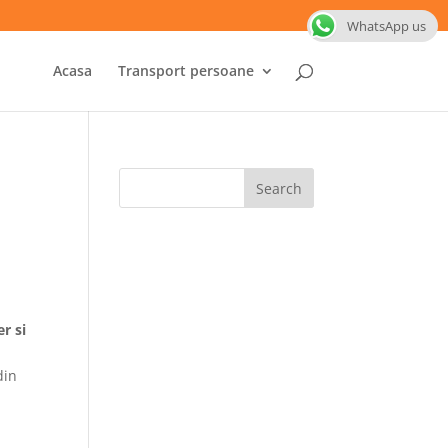
WhatsApp us
Acasa
Transport persoane
r si
din