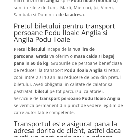
microbuzul din
Anglia
spre
Podu Iloaie
(Romania)
sunt in zilele de Luni, Marti, Miercuri, Joi, Vineri,
Sambata si Duminica
de la adresa
.
Pretul biletului pentru transport
persoane Podu Iloaie Anglia si
Anglia Podu Iloaie
Pretul biletului
incepe de la
100 lire de
persoana
.
Gratis
va oferim o
masa calda
si
bagaj
pana in 50 de kg
. Grupurile de persoane beneficiaza
de reduceri la transport
Podu Iloaie Anglia
si retur,
copii intre 2 si 10 ani au reducere de 5o% din pretul
biletului. Aveti obligatia, in calitate de calator sa
pastratati
biletul
pe tot parcursul calatoriei.
Serviciile de
transport persoane Podu Iloaie Anglia
se verifica permanent din punct de vedere legitim de
catre autoritatile competente.
Transportul este asigurat pana la
adresa dorita de client, astfel daca