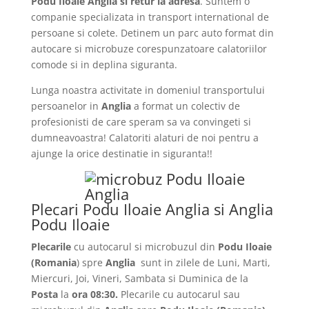
Podu Iloaie Anglia si retur la adresa
. Suntem o
companie specializata in transport international de
persoane si colete. Detinem un parc auto format din
autocare si microbuze corespunzatoare calatoriilor
comode si in deplina siguranta.
Lunga noastra activitate in domeniul transportului
persoanelor in
Anglia
a format un colectiv de
profesionisti de care speram sa va convingeti si
dumneavoastra! Calatoriti alaturi de noi pentru a
ajunge la orice destinatie in siguranta!!
Plecari Podu Iloaie Anglia si Anglia
Podu Iloaie
Plecarile
cu autocarul si microbuzul din
Podu Iloaie
(Romania
) spre
Anglia
sunt in zilele de Luni, Marti,
Miercuri, Joi, Vineri, Sambata si Duminica de la
Posta
la
ora 08:30.
Plecarile
cu autocarul sau