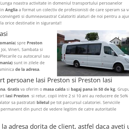
Lunga noastra activitate in domeniul transportului persoanelor
in
Anglia
a format un colectiv de profesionisti de care speram sa v
convingeti si dumneavoastra! Calatoriti alaturi de noi pentru a aj
la orice destinatie in siguranta!!
asi
Romania
) spre
Preston
 Joi, Vineri, Sambata si
Plecarile
cu autocarul sau
mania)
sunt in zilele de
 Duminica
de la adresa
.
rt persoane Iasi Preston si Preston Iasi
ana
.
Gratis
va oferim o
masa calda
si
bagaj pana in 50 de kg
. Grupu
ort
Iasi Preston
si retur, copii intre 2 si 10 ani au reducere de 5o%
calator sa pastratati
biletul
pe tot parcursul calatoriei. Serviciile
a permanent din punct de vedere legitim de catre autoritatile
la adresa dorita de client, astfel daca aveti