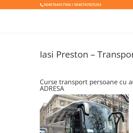
0040764417566 / 0040747825263
Iasi Preston – Transpo
Curse transport persoane cu au
ADRESA