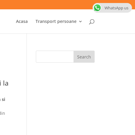
WhatsApp us
Acasa
Transport persoane
 la
 si
din