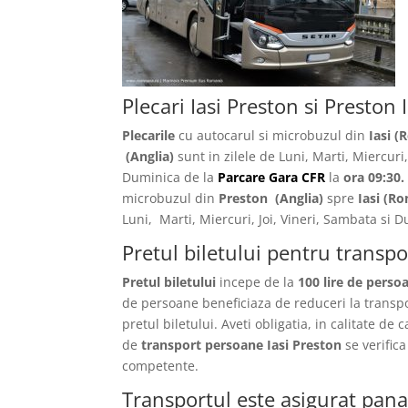
Plecari Iasi Preston si Preston I
Plecarile
cu autocarul si microbuzul din
Iasi (
(Anglia)
sunt in zilele de Luni, Marti, Miercuri,
Duminica de la
Parcare Gara CFR
la
ora 09:30.
microbuzul din
Preston
(Anglia)
spre
Iasi
(Ro
Luni, Marti, Miercuri, Joi, Vineri, Sambata si
Pretul biletului pentru transpo
Pretul biletului
incepe de la
100 lire de perso
de persoane beneficiaza de reduceri la transp
pretul biletului. Aveti obligatia, in calitate de 
de
transport persoane Iasi Preston
se verific
competente.
Transportul este asigurat pana 