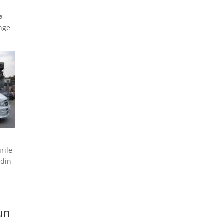
a
unge
rile
 din
 un