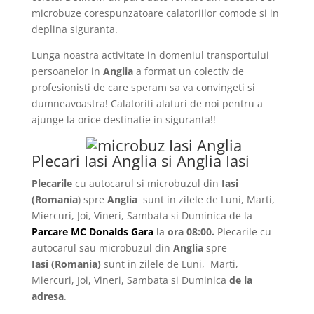
microbuze corespunzatoare calatoriilor comode si in
deplina siguranta.
Lunga noastra activitate in domeniul transportului
persoanelor in
Anglia
a format un colectiv de
profesionisti de care speram sa va convingeti si
dumneavoastra! Calatoriti alaturi de noi pentru a
ajunge la orice destinatie in siguranta!!
Plecari Iasi Anglia si Anglia Iasi
Plecarile
cu autocarul si microbuzul din
Iasi
(Romania
) spre
Anglia
sunt in zilele de Luni, Marti,
Miercuri, Joi, Vineri, Sambata si Duminica de la
Parcare MC Donalds Gara
la
ora 08:00.
Plecarile
cu
autocarul sau microbuzul din
Anglia
spre
Iasi
(Romania)
sunt in zilele de Luni, Marti,
Miercuri, Joi, Vineri, Sambata si Duminica
de la
adresa
.