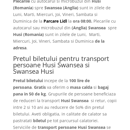
Plecarile
cu autocarul si microbuzul din
Husi
(Romania
) spre
Swansea (Anglia)
sunt in zilele de
Luni, Marti, Miercuri, Joi, Vineri, Sambata si
Duminica de la
Parcare Lidl
la
ora 08:00.
Plecarile
cu
autocarul sau microbuzul din
(Anglia)
Swansea
spre
Husi
(Romania)
sunt in zilele de Luni, Marti,
Miercuri, Joi, Vineri, Sambata si Duminica
de la
adresa
.
Pretul biletului pentru transport
persoane Husi Swansea si
Swansea Husi
Pretul biletului
incepe de la
100 lire de
persoana
.
Gratis
va oferim o
masa calda
si
bagaj
pana in 50 de kg
. Grupurile de persoane beneficiaza
de reduceri la transport
Husi Swansea
si retur, copii
intre 2 si 10 ani au reducere de 5o% din pretul
biletului. Aveti obligatia, in calitate de calator sa
pastratati
biletul
pe tot parcursul calatoriei.
Serviciile de
transport persoane Husi Swansea
se