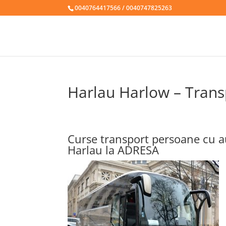
0040764417566 / 0040747825263
Harlau Harlow – Trans
Curse transport persoane cu a
Harlau la ADRESA