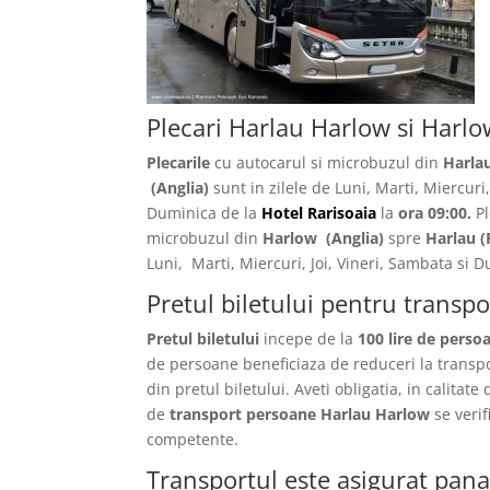
Plecari Harlau Harlow si Harl
Plecarile
cu autocarul si microbuzul din
Harla
(Anglia)
sunt in zilele de Luni, Marti, Miercuri,
Duminica de la
Hotel Rarisoaia
la
ora 09:00.
Pl
microbuzul din
Harlow
(Anglia)
spre
Harlau
(
Luni, Marti, Miercuri, Joi, Vineri, Sambata si
Pretul biletului pentru transp
Pretul biletului
incepe de la
100 lire de perso
de persoane beneficiaza de reduceri la transp
din pretul biletului. Aveti obligatia, in calitate
de
transport persoane Harlau Harlow
se veri
competente.
Transportul este asigurat pana 