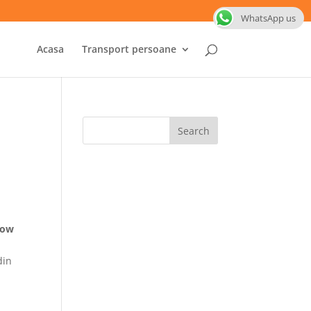
WhatsApp us
Acasa
Transport persoane
low
din