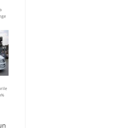
a
unge
u
rile
5o%
 un