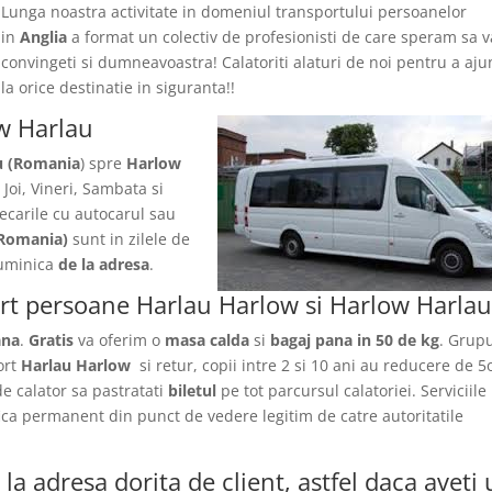
Lunga noastra activitate in domeniul transportului persoanelor
in
Anglia
a format un colectiv de profesionisti de care speram sa v
convingeti si dumneavoastra! Calatoriti alaturi de noi pentru a aj
la orice destinatie in siguranta!!
ow Harlau
u (Romania
) spre
Harlow
 Joi, Vineri, Sambata si
ecarile
cu autocarul sau
Romania)
sunt in zilele de
 Duminica
de la adresa
.
ort persoane Harlau Harlow si Harlow Harla
ana
.
Gratis
va oferim o
masa calda
si
bagaj pana in 50 de kg
. Grupu
ort
Harlau Harlow
si retur, copii intre 2 si 10 ani au reducere de 
 de calator sa pastratati
biletul
pe tot parcursul calatoriei. Serviciile
fica permanent din punct de vedere legitim de catre autoritatile
la adresa dorita de client, astfel daca aveti