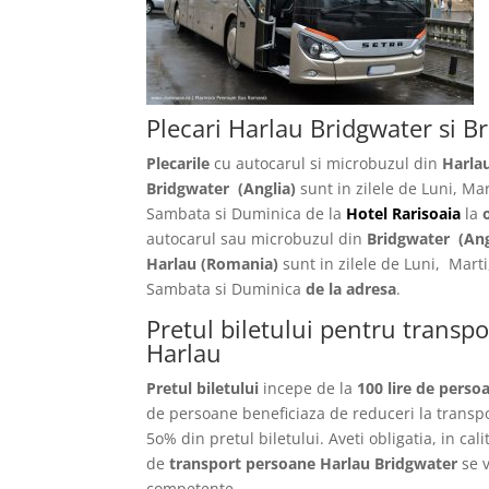
Plecari Harlau Bridgwater si B
Plecarile
cu autocarul si microbuzul din
Harla
Bridgwater
(Anglia)
sunt in zilele de Luni, Mart
Sambata si Duminica de la
Hotel Rarisoaia
la
autocarul sau microbuzul din
Bridgwater
(Ang
Harlau
(Romania)
sunt in zilele de Luni, Marti,
Sambata si Duminica
de la adresa
.
Pretul biletului pentru transp
Harlau
Pretul biletului
incepe de la
100 lire de perso
de persoane beneficiaza de reduceri la transp
5o% din pretul biletului. Aveti obligatia, in cal
de
transport persoane Harlau Bridgwater
se 
competente.