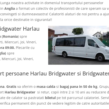
Lunga noastra activitate in domeniul transportului persoanelor
in
Anglia
a format un colectiv de profesionisti de care speram sa v
convingeti si dumneavoastra! Calatoriti alaturi de noi pentru a aj
la orice destinatie in siguranta!!
ridgwater Harlau
u (Romania
) spre
i, Miercuri, Joi, Vineri,
ora 09:00.
Plecarile
cu
lia)
spre
 Miercuri, Joi, Vineri,
ort persoane Harlau Bridgwater si Bridgwate
ana
.
Gratis
va oferim o
masa calda
si
bagaj pana in 50 de kg
. Grupu
ort
Harlau Bridgwater
si retur, copii intre 2 si 10 ani au reducere 
itate de calator sa pastratati
biletul
pe tot parcursul calatoriei. Servi
verifica permanent din punct de vedere legitim de catre autoritatil