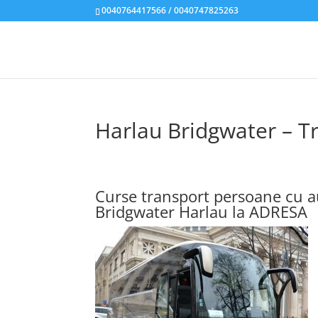
0040764417566 / 0040747825263
Harlau Bridgwater – T
Curse transport persoane cu a
Bridgwater Harlau la ADRESA