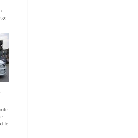
a
unge
r
rile
de
ciile
e