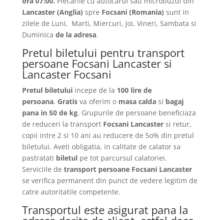
ora 07:00.
Plecarile
cu autocarul sau microbuzul din
Lancaster
(Anglia)
spre
Focsani
(Romania)
sunt in
zilele de Luni, Marti, Miercuri, Joi, Vineri, Sambata si
Duminica
de la adresa
.
Pretul biletului pentru transport
persoane Focsani Lancaster si
Lancaster Focsani
Pretul biletului
incepe de la
100 lire de
persoana
.
Gratis
va oferim o
masa calda
si
bagaj
pana in 50 de kg
. Grupurile de persoane beneficiaza
de reduceri la transport
Focsani Lancaster
si retur,
copii intre 2 si 10 ani au reducere de 5o% din pretul
biletului. Aveti obligatia, in calitate de calator sa
pastratati
biletul
pe tot parcursul calatoriei.
Serviciile de
transport persoane Focsani Lancaster
se verifica permanent din punct de vedere legitim de
catre autoritatile competente.
Transportul este asigurat pana la