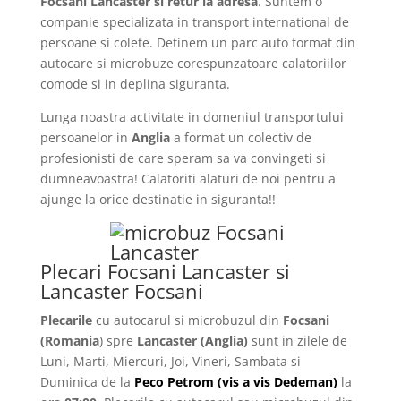
Focsani Lancaster si retur la adresa
. Suntem o
companie specializata in transport international de
persoane si colete. Detinem un parc auto format din
autocare si microbuze corespunzatoare calatoriilor
comode si in deplina siguranta.
Lunga noastra activitate in domeniul transportului
persoanelor in
Anglia
a format un colectiv de
profesionisti de care speram sa va convingeti si
dumneavoastra! Calatoriti alaturi de noi pentru a
ajunge la orice destinatie in siguranta!!
Plecari Focsani Lancaster si
Lancaster Focsani
Plecarile
cu autocarul si microbuzul din
Focsani
(Romania
) spre
Lancaster
(Anglia)
sunt in zilele de
Luni, Marti, Miercuri, Joi, Vineri, Sambata si
Duminica de la
Peco Petrom (vis a vis Dedeman)
la