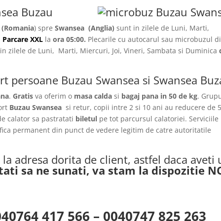
nsea Buzau
 (Romania
) spre
Swansea
(Anglia)
sunt in zilele de Luni, Marti,
a
Parcare XXL
la
ora 05:00.
Plecarile
cu autocarul sau microbuzul d
in zilele de Luni, Marti, Miercuri, Joi, Vineri, Sambata si Duminica
port persoane Buzau Swansea si Swansea Bu
ana
.
Gratis
va oferim o
masa calda
si
bagaj pana in 50 de kg
. Grupu
ort
Buzau Swansea
si retur, copii intre 2 si 10 ani au reducere de
 de calator sa pastratati
biletul
pe tot parcursul calatoriei. Serviciile
ifica permanent din punct de vedere legitim de catre autoritatile
la adresa dorita de client, astfel daca aveti
tati sa ne sunati, va stam la dispozitie 
6 – 0040747 825 263