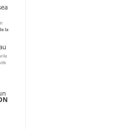
in
de la
zau
rile
 5o%
 un
NON