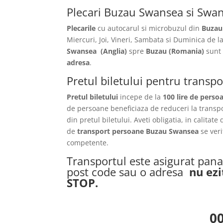
Plecari Buzau Swansea si Swa
Plecarile
cu autocarul si microbuzul din
Buzau
Miercuri, Joi, Vineri, Sambata si Duminica de l
Swansea
(Anglia)
spre
Buzau
(Romania)
sunt 
adresa
.
Pretul biletului pentru trans
Pretul biletului
incepe de la
100 lire de perso
de persoane beneficiaza de reduceri la transp
din pretul biletului. Aveti obligatia, in calitate
de
transport persoane Buzau Swansea
se ver
competente.
Transportul este asigurat pana 
post code sau o adresa
nu ezi
STOP.
0040764 417 56