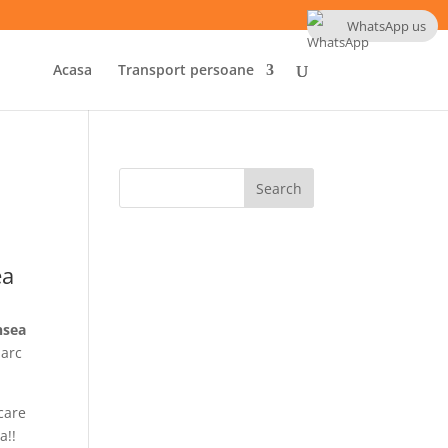
WhatsApp us
Acasa
Transport persoane
ea
nsea
parc
care
a!!