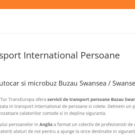
port International Persoane
autocar si microbuz Buzau Swansea / Swans
Tur TransEuropa ofera
servicii de transport persoane Buzau Swa
zata in transport international de persoane si colete. Detinem un 
zatoare calatoriilor comode si in deplina siguranta.
tului persoanelor in
Anglia
a format un colectiv de profesionisti de 
oriti alaturi de noi pentru a ajunge la orice destinatie in sigurant