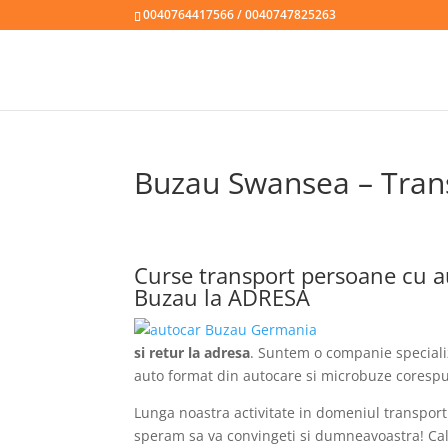
0040764417566 / 0040747825263
Buzau Swansea – Trans
Curse transport persoane cu 
Buzau la ADRESA
si retur la adresa
. Suntem o companie speciali
auto format din autocare si microbuze corespun
Lunga noastra activitate in domeniul transpor
speram sa va convingeti si dumneavoastra! Calat