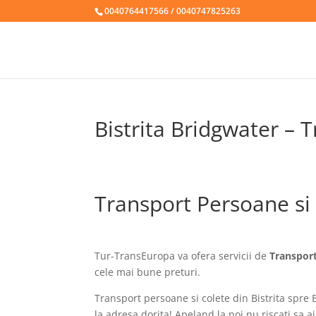
0040764417566 / 0040747825263
Bistrita Bridgwater – 
Transport Persoane si 
Tur-TransEuropa va ofera servicii de
Transport
cele mai bune preturi.
Transport persoane si colete din Bistrita spre 
la adresa dorita! Apeland la noi nu riscati sa a