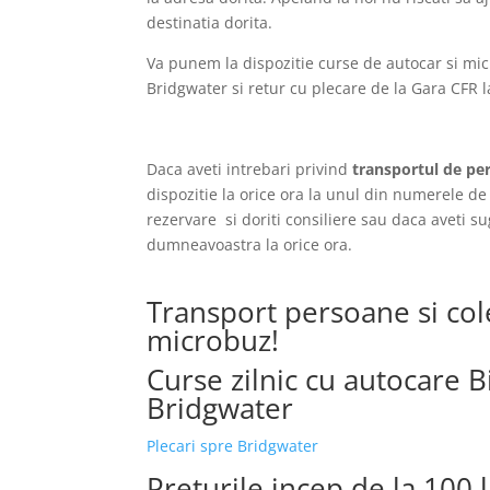
destinatia dorita.
Va punem la dispozitie curse de autocar si mi
Bridgwater si retur cu plecare de la Gara CFR l
Daca aveti intrebari privind
transportul de per
dispozitie la orice ora la unul din numerele de 
rezervare si doriti consiliere sau daca aveti s
dumneavoastra la orice ora.
Transport persoane si col
microbuz!
Curse zilnic cu autocare Bi
Bridgwater
Plecari spre Bridgwater
Preturile incep de la 100 