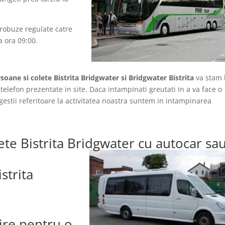
crobuze regulate catre
a ora 09:00.
soane si colete Bistrita Bridgwater si Bridgwater Bistrita
va stam 
telefon prezentate in site. Daca intampinati greutati in a va face o
ugestii referitoare la activitatea noastra suntem in intampinarea
ete Bistrita Bridgwater cu autocar sa
strita
lire pentru o