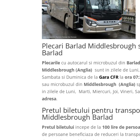
Plecari Barlad Middlesbrough 
Barlad
Plecarile
cu autocarul si microbuzul din
Barla
Middlesbrough (Anglia)
sunt in zilele de Luni, 
Sambata si Duminica de la
Gara CFR
la
ora 07:
sau microbuzul din
Middlesbrough
(Anglia)
s
in zilele de Luni, Marti, Miercuri, Joi, Vineri,
adresa
.
Pretul biletului pentru transp
Middlesbrough Barlad
Pretul biletului
incepe de la
100 lire de perso
de persoane beneficiaza de reduceri la transp