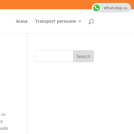
WhatsApp us
Acasa
Transport persoane
 in
to
mode