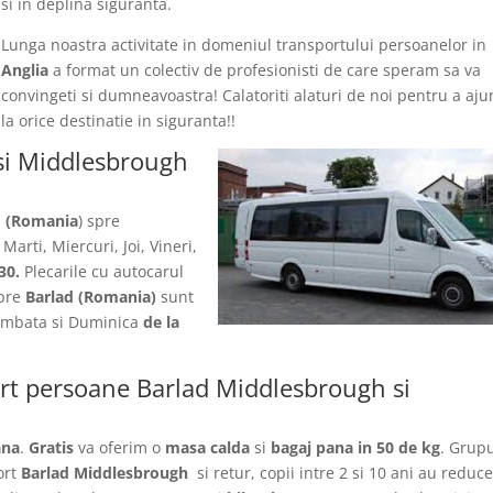
si in deplina siguranta.
Lunga noastra activitate in domeniul transportului persoanelor in
Anglia
a format un colectiv de profesionisti de care speram sa va
convingeti si dumneavoastra! Calatoriti alaturi de noi pentru a aj
la orice destinatie in siguranta!!
si Middlesbrough
d (Romania
) spre
Marti, Miercuri, Joi, Vineri,
30.
Plecarile
cu autocarul
pre
Barlad
(Romania)
sunt
 Sambata si Duminica
de la
ort persoane Barlad Middlesbrough si
ana
.
Gratis
va oferim o
masa calda
si
bagaj pana in 50 de kg
. Grupu
ort
Barlad Middlesbrough
si retur, copii intre 2 si 10 ani au reduc