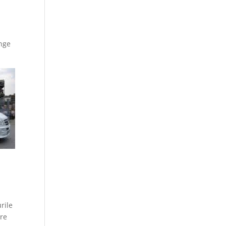
unge
rile
ere