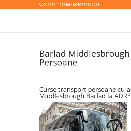
0040764417566 / 0040747825263
Barlad Middlesbrough 
Persoane
Curse transport persoane cu a
Middlesbrough Barlad la ADR